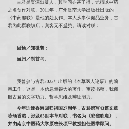
古君是资深出版人，其学问亦甚了得，尤精以中药
之名创作对联。2011年，广州暨南大学出版社出版的
《中药趣联》是他的处女作。本人从事保健品业务，古
君为此撰联镇店，宾客无不盛赞。请读对联：
因预／知微老；
当归／制首乌。
我曾参与古君2022年出版的《本草医人论事》的编
审工作，这是一本信息量很大的著作。审读书稿，我佩
服古君的文字功力、哲学思维及辩证能力。
今年适逢香港回归祖国27周年，古君撰写43篇文章
咏颂香港，涉及83副本草对联，书名为《彩雀吹潮》，
并由南京中医药大学原校长项平教授担任医学顾问。