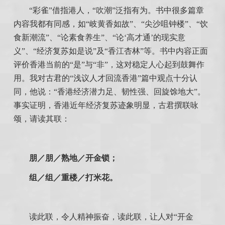
“彩雀”借指港人，“吹潮”泛指有为。书中很多篇章
内容我都有同感，如“岐黄香如故”、“尖沙咀钟楼”、“饮
食新潮流”、“论素食养生”、“论‘高才通’的现实意
义”、“经济复苏如是说”及“香江杏林”等。书中内容正面
评价香港当前的“是”与“非”，这对稳定人心起到鼓舞作
用。我对古君的“浅议人才回流香港”篇中观点十分认
同，他说：“香港经济潜力足、韧性强、回旋馀地大”。
事实证明，香港近年经济复苏迹象明显，古君撰联咏
颂，请读其联：
朋／朋／熟地／开金锁；
组／组／重楼／打米花。
读此联，令人精神振奋，读此联，让人对“开金